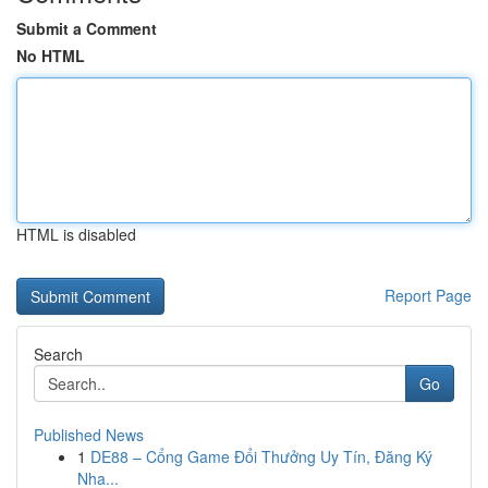
Submit a Comment
No HTML
HTML is disabled
Report Page
Search
Go
Published News
1
DE88 – Cổng Game Đổi Thưởng Uy Tín, Đăng Ký
Nha...