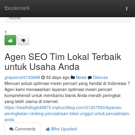
Home
tbookmark
Togg
navi
Home
1
Agen SEO Tim Lokal Terbaik
untuk Usaha Anda
graysonxrti193698
50 days ago
News
Discuss
Mencari solusi optimasi mesin pencari yang handal di Indonesia ?
Agen kami menawarkan layanan optimasi mesin pencari
komprehensif untuk membantu bisnis Anda meraih peringkat
yang lebih utama di internet.
https://heathdtzg049875.mybuzzblog.com/21207550/layanan-
peningkatan-ranking-perusahaan-lokal-unggul-untuk-perusahaan-
anda
Comments
Who Upvoted