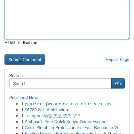
HTML is disabled
Report Page
Search
Go
Published News
1
עורך דין אברהם הופרט: המומחה שלך בדיני נזיקין
1
66789 Skill Architecture
1
Telegram 语音 怎么 变为 字？
1
Amboseli: Your Quick Kenya Game Escape
1
Crisis Plumbing Professionals : Fast Response W...
1
Finding Massey Ferguson Spares in NI – A Thorou...