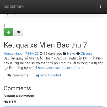
Home
tbookmark
Togg
navi
Home
1
Ket qua xs Mien Bac thu 7
ktquxsminbcth7344422
54 days ago
News
Discuss
Sau lần quay số Miền Bắc Thứ 7 vừa qua , nghi vấn lớn nhất hiện
nay là: Người nào sẽ trở thành tỷ phú mới ? Giải thưởng giá trị tiếp
tục làm nóng sự chú ý
https://xosovip.top/xsmb/thu-7
Comments
Who Upvoted
Comments
Submit a Comment
No HTML