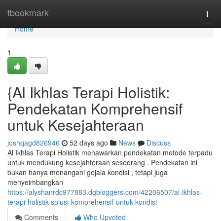
Home
tbookmark
Togg
navi
Home
1
{Al Ikhlas Terapi Holistik:
Pendekatan Komprehensif
untuk Kesejahteraan
joshqagd826946
52 days ago
News
Discuss
Al Ikhlas Terapi Holistik menawarkan pendekatan metode terpadu
untuk mendukung kesejahteraan seseorang . Pendekatan ini
bukan hanya menangani gejala kondisi , tetapi juga
menyeimbangkan
https://alyshanrdc977883.dgbloggers.com/42206507/al-ikhlas-
terapi-holistik-solusi-komprehensif-untuk-kondisi
Comments
Who Upvoted