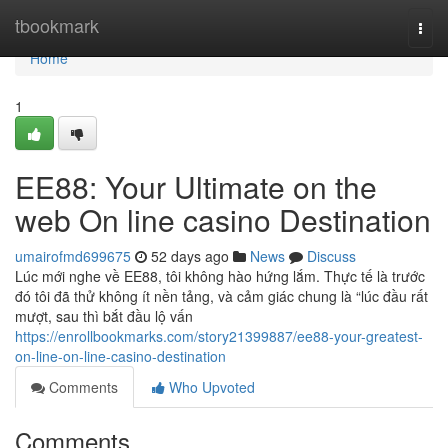
Home
tbookmark
Togg
navi
Home
1
EE88: Your Ultimate on the
web On line casino Destination
umairofmd699675
52 days ago
News
Discuss
Lúc mới nghe về EE88, tôi không hào hứng lắm. Thực tế là trước
đó tôi đã thử không ít nền tảng, và cảm giác chung là “lúc đầu rất
mượt, sau thì bắt đầu lộ vấn
https://enrollbookmarks.com/story21399887/ee88-your-greatest-
on-line-on-line-casino-destination
Comments
Who Upvoted
Comments