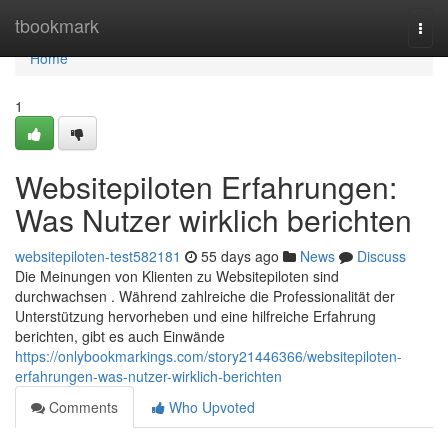
Home
tbookmark
Togg
navi
Home
1
Websitepiloten Erfahrungen:
Was Nutzer wirklich berichten
websitepiloten-test582181
55 days ago
News
Discuss
Die Meinungen von Klienten zu Websitepiloten sind
durchwachsen . Während zahlreiche die Professionalität der
Unterstützung hervorheben und eine hilfreiche Erfahrung
berichten, gibt es auch Einwände
https://onlybookmarkings.com/story21446366/websitepiloten-
erfahrungen-was-nutzer-wirklich-berichten
Comments
Who Upvoted