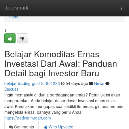
Home
tbookmark
Togg
navi
Home
1
Belajar Komoditas Emas
Investasi Dari Awal: Panduan
Detail bagi Investor Baru
belajar-trading-gold-for801283
54 days ago
News
Discuss
Ingin memasuki di dunia perdagangan emas? Petunjuk ini akan
mengarahkan Anda belajar dasar-dasar investasi emas sejak
awal. Kami akan mengupas soal sedikit itu emas, gimana metode
mengelola emas, bahaya yang perlu Anda
https://tradingmudah.com
Comments
Who Upvoted