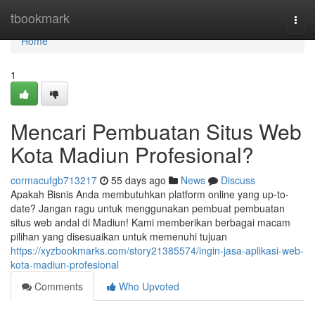
Home
tbookmark
Togg
navi
Home
1
Mencari Pembuatan Situs Web
Kota Madiun Profesional?
cormacufgb713217
55 days ago
News
Discuss
Apakah Bisnis Anda membutuhkan platform online yang up-to-
date? Jangan ragu untuk menggunakan pembuat pembuatan
situs web andal di Madiun! Kami memberikan berbagai macam
pilihan yang disesuaikan untuk memenuhi tujuan
https://xyzbookmarks.com/story21385574/ingin-jasa-aplikasi-web-
kota-madiun-profesional
Comments
Who Upvoted