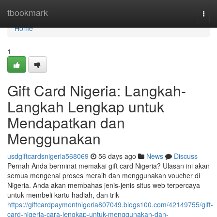
Home
tbookmark
Togg
navi
Home
1
Gift Card Nigeria: Langkah-
Langkah Lengkap untuk
Mendapatkan dan
Menggunakan
usdgiftcardsnigeria568069
56 days ago
News
Discuss
Pernah Anda berminat memakai gift card Nigeria? Ulasan ini akan
semua mengenai proses meraih dan menggunakan voucher di
Nigeria. Anda akan membahas jenis-jenis situs web terpercaya
untuk membeli kartu hadiah, dan trik
https://giftcardpaymentnigeria807049.blogs100.com/42149755/gift-
card-nigeria-cara-lengkap-untuk-menggunakan-dan-