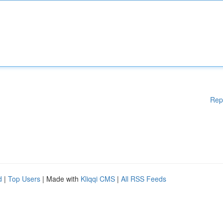
Rep
d
|
Top Users
| Made with
Kliqqi CMS
|
All RSS Feeds