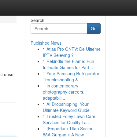
Search
Go
Published News
1
Atlas Pro ONTV: De Ultieme
IPTV Beleving ?
1
Rekindle the Flame: Fun
Intimate Games for Part...
1
Your Samsung Refrigerator
st unser
Troubleshooting &...
1
In contemporary
photography careers,
adaptabili...
1
AI Dropshipping: Your
Ultimate Keyword Guide
1
Trusted Foley Lawn Care
Services for Quality La...
1
{Emperium Titan Sector
88A Gurgaon: A New