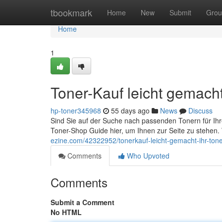
Home
tbookmark
Home
New
Submit
Grou
Home
1
Toner-Kauf leicht gemach
hp-toner345968
55 days ago
News
Discuss
Sind Sie auf der Suche nach passenden Tonern für Ihr
Toner-Shop Guide hier, um Ihnen zur Seite zu stehen. 
ezine.com/42322952/tonerkauf-leicht-gemacht-ihr-tone
Comments
Who Upvoted
Comments
Submit a Comment
No HTML