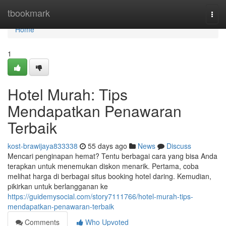
Home
tbookmark
Togg
navi
Home
1
Hotel Murah: Tips
Mendapatkan Penawaran
Terbaik
kost-brawijaya833338
55 days ago
News
Discuss
Mencari penginapan hemat? Tentu berbagai cara yang bisa Anda
terapkan untuk menemukan diskon menarik. Pertama, coba
melihat harga di berbagai situs booking hotel daring. Kemudian,
pikirkan untuk berlangganan ke
https://guidemysocial.com/story7111766/hotel-murah-tips-
mendapatkan-penawaran-terbaik
Comments
Who Upvoted