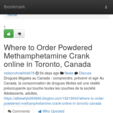
Home
tbookmark
Togg
navi
Home
1
Where to Order Powdered
Methamphetamine Crank
online in Toronto, Canada
nelsonvhvw004678
54 days ago
News
Discuss
Drogues illégales au Canada : comprendre, prévenir et agir Au
Canada, la consommation de drogues illicites est une réalité
préoccupante qui touche toutes les couches de la société.
Adolescents, adultes,
https://albiewfyk283666.blogtov.com/18219543/where-to-order-
powdered-methamphetamine-crank-online-in-toronto-canada
Comments
Who Upvoted