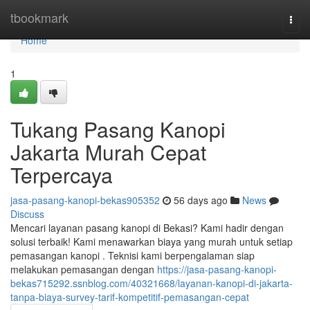
Home
tbookmark
Togg
navi
Home
1
Tukang Pasang Kanopi
Jakarta Murah Cepat
Terpercaya
jasa-pasang-kanopi-bekas905352
56 days ago
News
Discuss
Mencari layanan pasang kanopi di Bekasi? Kami hadir dengan
solusi terbaik! Kami menawarkan biaya yang murah untuk setiap
pemasangan kanopi . Teknisi kami berpengalaman siap
melakukan pemasangan dengan
https://jasa-pasang-kanopi-
bekas715292.ssnblog.com/40321668/layanan-kanopi-di-jakarta-
tanpa-biaya-survey-tarif-kompetitif-pemasangan-cepat