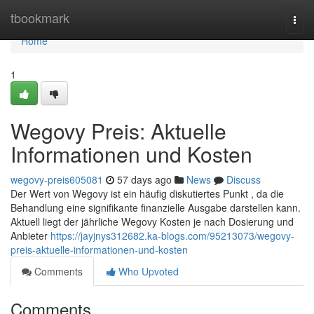
Home
tbookmark
Togg
navi
Home
1
Wegovy Preis: Aktuelle
Informationen und Kosten
wegovy-preis605081
57 days ago
News
Discuss
Der Wert von Wegovy ist ein häufig diskutiertes Punkt , da die
Behandlung eine signifikante finanzielle Ausgabe darstellen kann.
Aktuell liegt der jährliche Wegovy Kosten je nach Dosierung und
Anbieter
https://jayjnys312682.ka-blogs.com/95213073/wegovy-
preis-aktuelle-informationen-und-kosten
Comments
Who Upvoted
Comments