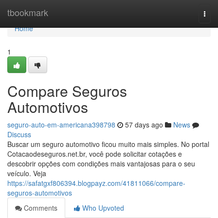
Home
tbookmark
Togg
navi
Home
1
Compare Seguros
Automotivos
seguro-auto-em-americana398798
57 days ago
News
Discuss
Buscar um seguro automotivo ficou muito mais simples. No portal
Cotacaodeseguros.net.br, você pode solicitar cotações e
descobrir opções com condições mais vantajosas para o seu
veículo. Veja
https://safatgxf806394.blogpayz.com/41811066/compare-
seguros-automotivos
Comments
Who Upvoted