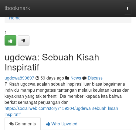
Home
tbookmark
Togg
navi
Home
1
ugdewa: Sebuah Kisah
Inspiratif
ugdewa899897
59 days ago
News
Discuss
P Kisah ugdewa adalah sebuah inspirasi luar biasa bagaimana
individu mampu mengatasi tantangan melalui keuletan keras dan
keyakinan yang tak terhenti. Dia memberi kepada kita bahwa
berkat semangat perjuangan dan
https://sociallweb.com/story7159304/ugdewa-sebuah-kisah-
inspiratif
Comments
Who Upvoted