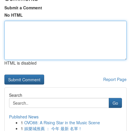
Submit a Comment
No HTML
HTML is disabled
Report Page
Search
Go
Published News
1
OVO88: A Rising Star in the Music Scene
1
娛樂城推薦 ： 今年 最新 名單！