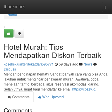
Home
tbookmark
Togg
navi
Home
1
Hotel Murah: Tips
Mendapatkan Diskon Terbaik
koseksklusifterdekatdari595771
59 days ago
News
Discuss
Mencari penginapan hemat? Sangat banyak cara yang bisa Anda
lakukan untuk mengincar penawaran murah. Awalnya, coba
menelaah tarif di berbagai situs reservasi akomodasi daring.
Selanjutnya, ingat bagi mendaftar ke email
https://cozzy.id/
Comments
Who Upvoted
Comments