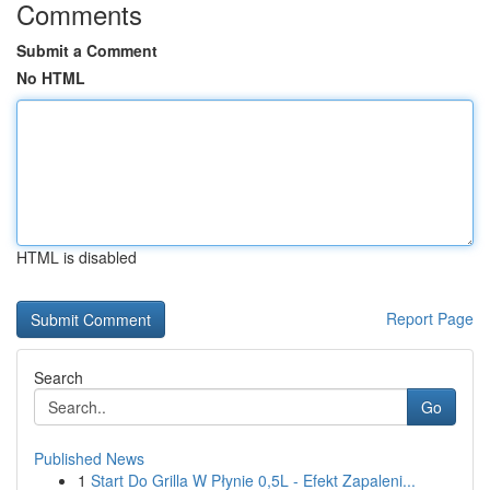
Comments
Submit a Comment
No HTML
HTML is disabled
Report Page
Search
Go
Published News
1
Start Do Grilla W Płynie 0,5L - Efekt Zapaleni...