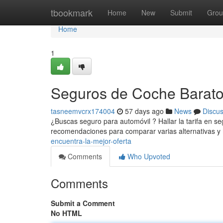
Home
tbookmark
Home
New
Submit
Grou
Home
1
Seguros de Coche Baratos
tasneemvcrx174004
57 days ago
News
Discu
¿Buscas seguro para automóvil ? Hallar la tarifa en se
recomendaciones para comparar varias alternativas y
encuentra-la-mejor-oferta
Comments
Who Upvoted
Comments
Submit a Comment
No HTML