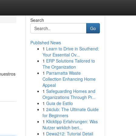
Search
Go
Published News
1
Learn to Drive in Southend:
Your Essential Ov...
1
ERP Solutions Tailored to
The Organization
1
Parramatta Waste
nuestros
Collection Enhancing Home
Appeal
1
Safeguarding Homes and
Organizations Through Pr...
1
Guia de Estilo
1
24club: The Ultimate Guide
for Beginners
1
Klicktipp Erfahrungen: Was
Nutzer wirklich beri...
1
Dewa212: Tutorial Detail