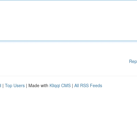
Rep
d
|
Top Users
| Made with
Kliqqi CMS
|
All RSS Feeds