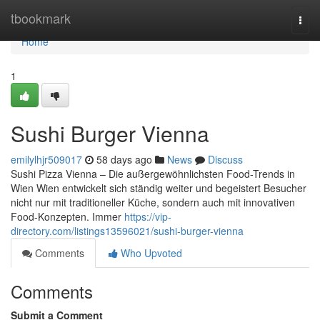
Home
tbookmark
Togg
navi
Home
1
Sushi Burger Vienna
emilylhjr509017
58 days ago
News
Discuss
Sushi Pizza Vienna – Die außergewöhnlichsten Food-Trends in
Wien Wien entwickelt sich ständig weiter und begeistert Besucher
nicht nur mit traditioneller Küche, sondern auch mit innovativen
Food-Konzepten. Immer
https://vip-
directory.com/listings13596021/sushi-burger-vienna
Comments
Who Upvoted
Comments
Submit a Comment