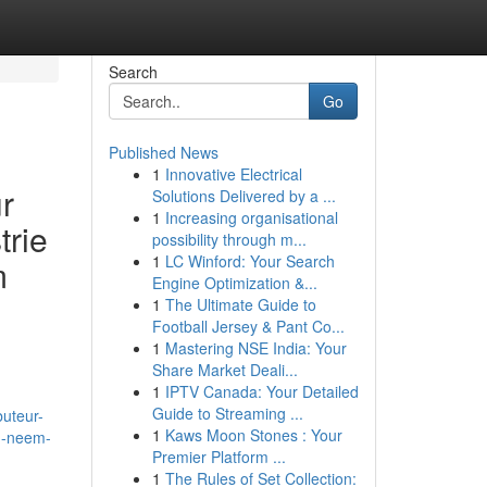
Search
Go
Published News
1
Innovative Electrical
r
Solutions Delivered by a ...
1
Increasing organisational
trie
possibility through m...
1
LC Winford: Your Search
m
Engine Optimization &...
1
The Ultimate Guide to
Football Jersey & Pant Co...
1
Mastering NSE India: Your
Share Market Deali...
1
IPTV Canada: Your Detailed
Guide to Streaming ...
uteur-
1
Kaws Moon Stones : Your
n-neem-
Premier Platform ...
1
The Rules of Set Collection: