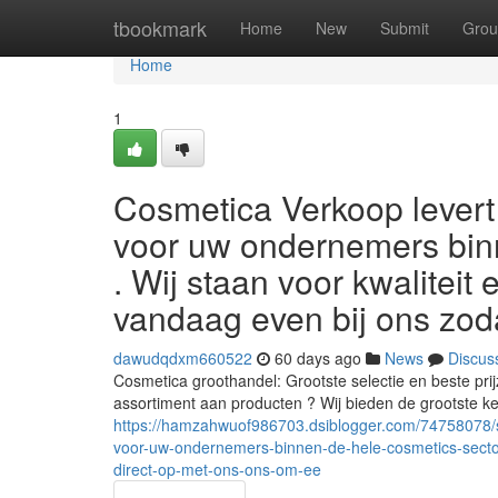
Home
tbookmark
Home
New
Submit
Grou
Home
1
Cosmetica Verkoop levert 
voor uw ondernemers bin
. Wij staan voor kwaliteit
vandaag even bij ons zod
dawudqdxm660522
60 days ago
News
Discus
Cosmetica groothandel: Grootste selectie en beste pri
assortiment aan producten ? Wij bieden de grootste 
https://hamzahwuof986703.dsiblogger.com/74758078/s
voor-uw-ondernemers-binnen-de-hele-cosmetics-secto
direct-op-met-ons-ons-om-ee