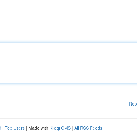
Rep
d
|
Top Users
| Made with
Kliqqi CMS
|
All RSS Feeds