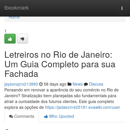
Home
tbookmark
Togg
navi
Home
1
Letreiros no Rio de Janeiro:
Um Guia Completo para sua
Fachada
jaysonqzrx213883
58 days ago
News
Discuss
Pensando em renovar a aparência do seu comércio no Rio de
Janeiro? Sinalização bem planejadas são fundamentais para
atrair a curiosidade dos futuros clientes. Este guia completo
explora as opções de
https://jadaezrn425181.evawiki.com/user
Comments
Who Upvoted