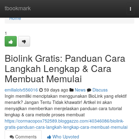
Home
tbookmark
Togg
navi
Home
1
Biolink Gratis: Panduan Cara
Langkah Lengkap & Cara
Membuat Memulai
emilialotv556016
59 days ago
News
Discuss
Ingin memiliki menciptakan menggunakan BioLink yang efektif
menarik? Jangan Tentu Tidak khawatir! Artikel ini akan
menyajikan memberikan menjelaskan panduan cara tutorial
lengkap & cara metode proses membuat
https://cormacopox752589.bloggazzo.com/40346086/biolink-
gratis-panduan-cara-langkah-lengkap-cara-membuat-memulai
Comments
Who Upvoted