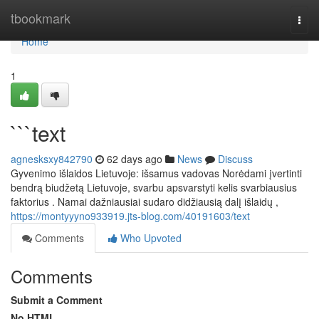
Home
tbookmark
Togg
navi
Home
1
```text
agnesksxy842790
62 days ago
News
Discuss
Gyvenimo išlaidos Lietuvoje: išsamus vadovas Norėdami įvertinti
bendrą biudžetą Lietuvoje, svarbu apsvarstyti kelis svarbiausius
faktorius . Namai dažniausiai sudaro didžiausią dalį išlaidų ,
https://montyyyno933919.jts-blog.com/40191603/text
Comments
Who Upvoted
Comments
Submit a Comment
No HTML