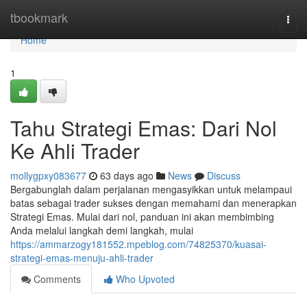
Home
tbookmark
Togg
navi
Home
1
Tahu Strategi Emas: Dari Nol
Ke Ahli Trader
mollygpxy083677
63 days ago
News
Discuss
Bergabunglah dalam perjalanan mengasyikkan untuk melampaui
batas sebagai trader sukses dengan memahami dan menerapkan
Strategi Emas. Mulai dari nol, panduan ini akan membimbing
Anda melalui langkah demi langkah, mulai
https://ammarzogy181552.mpeblog.com/74825370/kuasai-
strategi-emas-menuju-ahli-trader
Comments
Who Upvoted