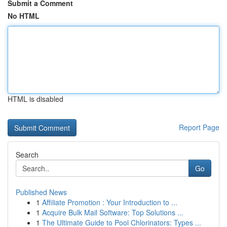
Submit a Comment
No HTML
HTML is disabled
Report Page
Search
Go
Published News
1
Affiliate Promotion : Your Introduction to ...
1
Acquire Bulk Mail Software: Top Solutions ...
1
The Ultimate Guide to Pool Chlorinators: Types ...