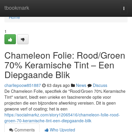
Home
tbookmark
Togg
navi
Home
1
Chameleon Folie: Rood/Groen
70% Keramische Tint – Een
Diepgaande Blik
charliepoow851887
63 days ago
News
Discuss
De Chameleon Folie, specifiek de "Rood/Groen 70% Keramische
Tint" variant, biedt een unieke en fascinerende optie voor
projecten die een bijzondere afwerking vereisen. Dit is geen
gewone verf of coating; het is een
https://socialmarkz.com/story12065416/chameleon-folie-rood-
groen-70-keramische-tint-een-diepgaande-blik
Comments
Who Upvoted