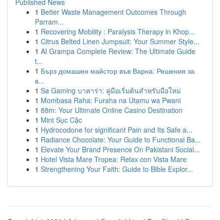
Published News
1
Better Waste Management Outcomes Through
Parram...
1
Recovering Mobility : Paralysis Therapy in Khop...
1
Citrus Belted Linen Jumpsuit: Your Summer Style...
1
AI Grampa Complete Review: The Ultimate Guide
t...
1
Бърз домашен майстор във Варна: Решения за
в...
1
Sa Gaming บาคาร่า: คู่มือเริ่มต้นสำหรับมือใหม่
1
Mombasa Raha: Furaha na Utamu wa Pwani
1
88m: Your Ultimate Online Casino Destination
1
Mint Sục Cặc
1
Hydrocodone for significant Pain and Its Safe a...
1
Radiance Chocolate: Your Guide to Functional Ba...
1
Elevate Your Brand Presence On Pakistani Social...
1
Hotel Vista Mare Tropea: Relax con Vista Mare
1
Strengthening Your Faith: Guide to Bible Explor...