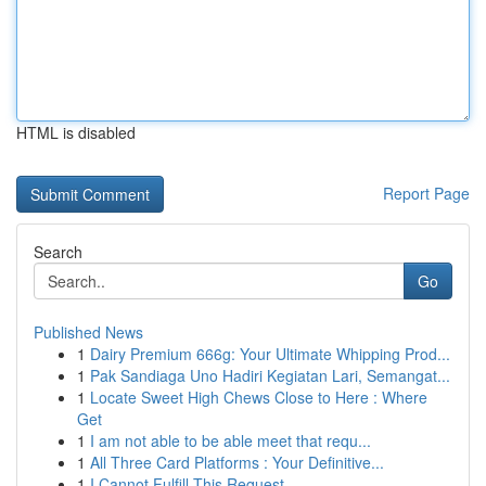
HTML is disabled
Report Page
Search
Go
Published News
1
Dairy Premium 666g: Your Ultimate Whipping Prod...
1
Pak Sandiaga Uno Hadiri Kegiatan Lari, Semangat...
1
Locate Sweet High Chews Close to Here : Where
Get
1
I am not able to be able meet that requ...
1
All Three Card Platforms : Your Definitive...
1
I Cannot Fulfill This Request