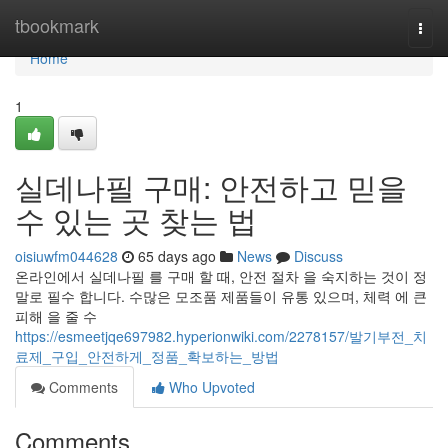
Home
tbookmark
Togg
navi
Home
1
실데나필 구매: 안전하고 믿을
수 있는 곳 찾는 법
oisiuwfm044628
65 days ago
News
Discuss
온라인에서 실데나필 를 구매 할 때, 안전 절차 을 숙지하는 것이 정
말로 필수 합니다. 수많은 모조품 제품들이 유통 있으며, 체력 에 큰
피해 을 줄 수
https://esmeetjqe697982.hyperionwiki.com/2278157/발기부전_치
료제_구입_안전하게_정품_확보하는_방법
Comments
Who Upvoted
Comments