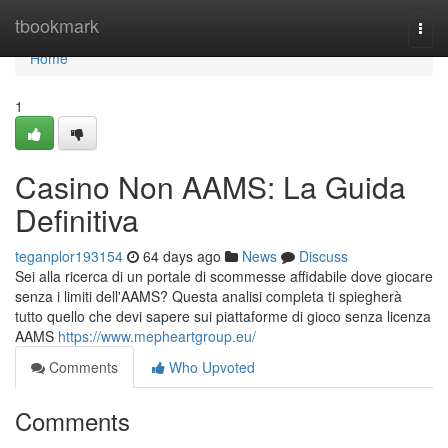
Home
tbookmark
Togg
navi
Home
1
Casino Non AAMS: La Guida
Definitiva
teganplor193154
64 days ago
News
Discuss
Sei alla ricerca di un portale di scommesse affidabile dove giocare
senza i limiti dell'AAMS? Questa analisi completa ti spiegherà
tutto quello che devi sapere sui piattaforme di gioco senza licenza
AAMS
https://www.mepheartgroup.eu/
Comments
Who Upvoted
Comments