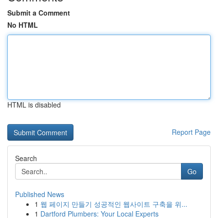
Submit a Comment
No HTML
HTML is disabled
Report Page
Search
Go
Published News
1
웹 페이지 만들기 성공적인 웹사이트 구축을 위...
1
Dartford Plumbers: Your Local Experts