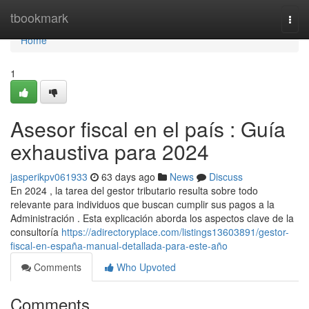
Home
tbookmark
Togg
navi
Home
1
Asesor fiscal en el país : Guía
exhaustiva para 2024
jasperikpv061933
63 days ago
News
Discuss
En 2024 , la tarea del gestor tributario resulta sobre todo
relevante para individuos que buscan cumplir sus pagos a la
Administración . Esta explicación aborda los aspectos clave de la
consultoría
https://adirectoryplace.com/listings13603891/gestor-
fiscal-en-españa-manual-detallada-para-este-año
Comments
Who Upvoted
Comments