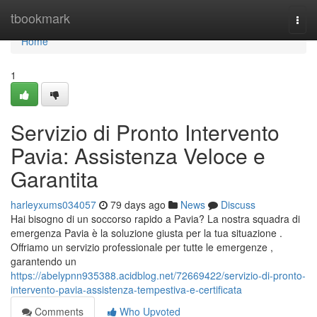
Home
tbookmark
Togg
navi
Home
1
Servizio di Pronto Intervento
Pavia: Assistenza Veloce e
Garantita
harleyxums034057
79 days ago
News
Discuss
Hai bisogno di un soccorso rapido a Pavia? La nostra squadra di
emergenza Pavia è la soluzione giusta per la tua situazione .
Offriamo un servizio professionale per tutte le emergenze ,
garantendo un
https://abelypnn935388.acidblog.net/72669422/servizio-di-pronto-
intervento-pavia-assistenza-tempestiva-e-certificata
Comments
Who Upvoted