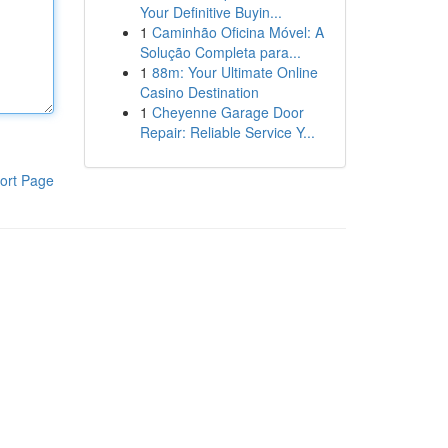
Your Definitive Buyin...
1
Caminhão Oficina Móvel: A
Solução Completa para...
1
88m: Your Ultimate Online
Casino Destination
1
Cheyenne Garage Door
Repair: Reliable Service Y...
ort Page