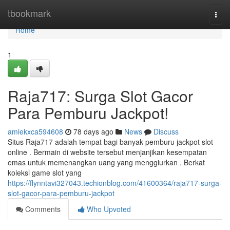
Home
tbookmark
Togg
navi
Home
1
Raja717: Surga Slot Gacor
Para Pemburu Jackpot!
amiekxca594608
78 days ago
News
Discuss
Situs Raja717 adalah tempat bagi banyak pemburu jackpot slot
online . Bermain di website tersebut menjanjikan kesempatan
emas untuk memenangkan uang yang menggiurkan . Berkat
koleksi game slot yang
https://flynntavi327043.techionblog.com/41600364/raja717-surga-
slot-gacor-para-pemburu-jackpot
Comments
Who Upvoted