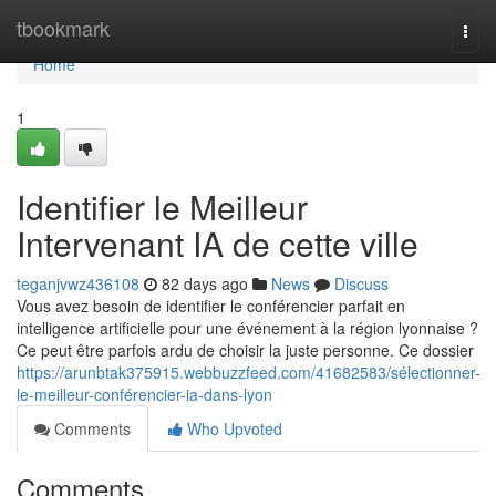
Home
tbookmark
Togg
navi
Home
1
Identifier le Meilleur
Intervenant IA de cette ville
teganjvwz436108
82 days ago
News
Discuss
Vous avez besoin de identifier le conférencier parfait en
intelligence artificielle pour une événement à la région lyonnaise ?
Ce peut être parfois ardu de choisir la juste personne. Ce dossier
https://arunbtak375915.webbuzzfeed.com/41682583/sélectionner-
le-meilleur-conférencier-ia-dans-lyon
Comments
Who Upvoted
Comments