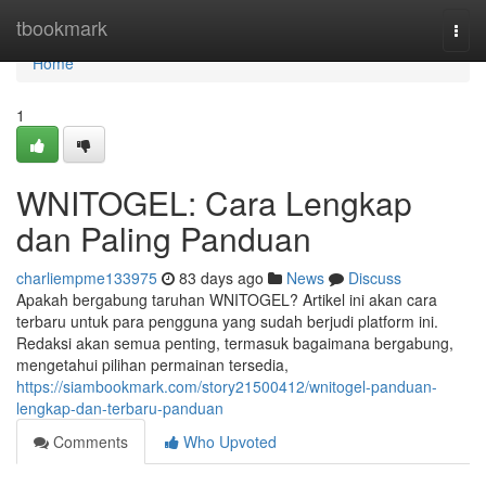
Home
tbookmark
Togg
navi
Home
1
WNITOGEL: Cara Lengkap
dan Paling Panduan
charliempme133975
83 days ago
News
Discuss
Apakah bergabung taruhan WNITOGEL? Artikel ini akan cara
terbaru untuk para pengguna yang sudah berjudi platform ini.
Redaksi akan semua penting, termasuk bagaimana bergabung,
mengetahui pilihan permainan tersedia,
https://siambookmark.com/story21500412/wnitogel-panduan-
lengkap-dan-terbaru-panduan
Comments
Who Upvoted