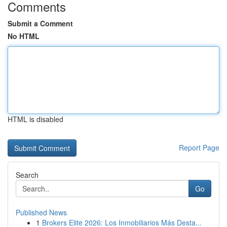
Comments
Submit a Comment
No HTML
HTML is disabled
Report Page
Search
Go
Published News
1
Brokers Elite 2026: Los Inmobiliarios Más Desta...