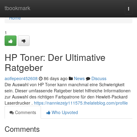
Home
tbookmark
Togg
navi
Home
1
HP Toner: Der Ultimative
Ratgeber
aoifepeor452608
86 days ago
News
Discuss
Die Auswahl von HP Toner kann manchmal eine Schwierigkeit
sein. Dieser umfassende Ratgeber bietet hilfreiche Informationen
zur Auswahl des richtigen Farbpatrone für den Hewlett-Packard
Laserdrucker .
https://nanniezejy111575.thelateblog.com/profile
Comments
Who Upvoted
Comments