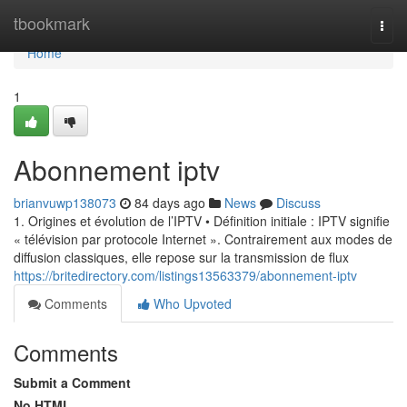
Home
tbookmark
Togg
navi
Home
1
Abonnement iptv
brianvuwp138073
84 days ago
News
Discuss
1. Origines et évolution de l’IPTV • Définition initiale : IPTV signifie
« télévision par protocole Internet ». Contrairement aux modes de
diffusion classiques, elle repose sur la transmission de flux
https://britedirectory.com/listings13563379/abonnement-iptv
Comments
Who Upvoted
Comments
Submit a Comment
No HTML