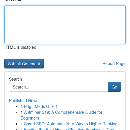
HTML is disabled
Report Page
Search
Go
Published News
1
BrightMeds GLP-1
1
Antminer S19: A Comprehensive Guide for
Beginners
1
Smart SEO: Automate Your Way to Higher Rankings
1
Finding the Best House Cleaning Services in Cha...