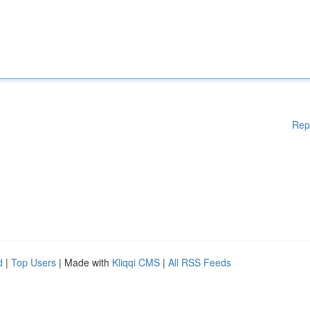
Rep
d
|
Top Users
| Made with
Kliqqi CMS
|
All RSS Feeds