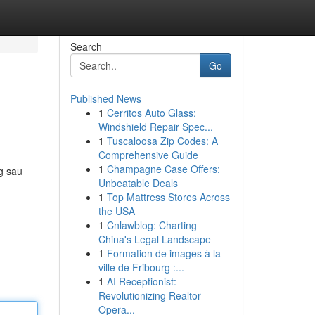
Search
Go
Published News
1
Cerritos Auto Glass:
Windshield Repair Spec...
1
Tuscaloosa Zip Codes: A
Comprehensive Guide
1
Champagne Case Offers:
g sau
Unbeatable Deals
1
Top Mattress Stores Across
the USA
1
Cnlawblog: Charting
China's Legal Landscape
1
Formation de images à la
ville de Fribourg :...
1
AI Receptionist:
Revolutionizing Realtor
Opera...