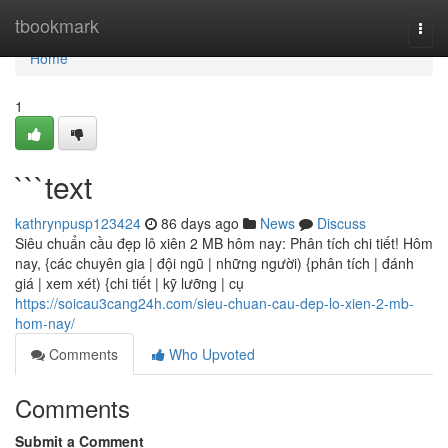
Home
tbookmark
Togg
navi
Home
1
```text
kathrynpusp123424
86 days ago
News
Discuss
Siêu chuẩn cầu đẹp lô xiên 2 MB hôm nay: Phân tích chi tiết! Hôm
nay, {các chuyên gia | đội ngũ | những người) {phân tích | đánh
giá | xem xét) {chi tiết | kỹ lưỡng | cụ
https://soicau3cang24h.com/sieu-chuan-cau-dep-lo-xien-2-mb-
hom-nay/
Comments
Who Upvoted
Comments
Submit a Comment