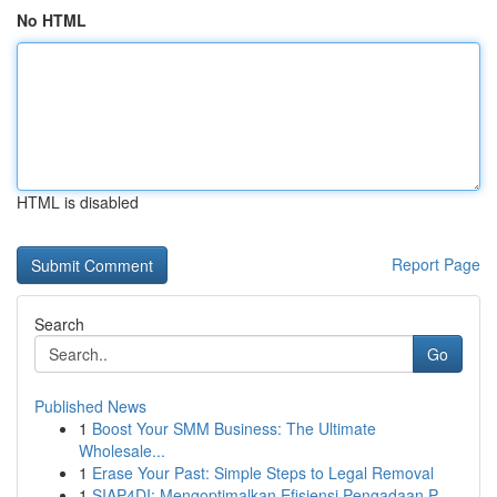
No HTML
HTML is disabled
Report Page
Search
Go
Published News
1
Boost Your SMM Business: The Ultimate
Wholesale...
1
Erase Your Past: Simple Steps to Legal Removal
1
SIAP4DI: Mengoptimalkan Efisiensi Pengadaan P...