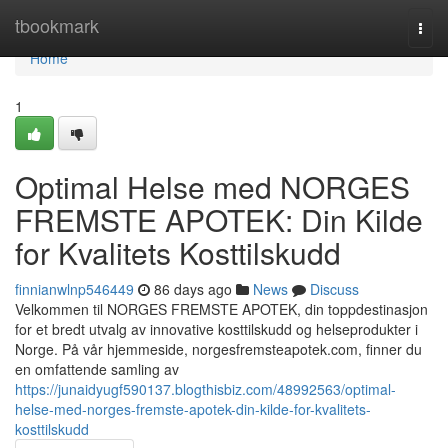
Home
tbookmark
Togg
navi
Home
1
Optimal Helse med NORGES
FREMSTE APOTEK: Din Kilde
for Kvalitets Kosttilskudd
finnianwlnp546449
86 days ago
News
Discuss
Velkommen til NORGES FREMSTE APOTEK, din toppdestinasjon
for et bredt utvalg av innovative kosttilskudd og helseprodukter i
Norge. På vår hjemmeside, norgesfremsteapotek.com, finner du
en omfattende samling av
https://junaidyugf590137.blogthisbiz.com/48992563/optimal-
helse-med-norges-fremste-apotek-din-kilde-for-kvalitets-
kosttilskudd