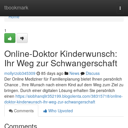
Home
tbookmark
Togg
navi
Home
1
Online-Doktor Kinderwunsch:
Ihr Weg zur Schwangerschaft
mollyrzob345309
85 days ago
News
Discuss
Der Online Mediziner für Familienplanung bietet Ihnen persönlich
Chance , Ihre Wunsch nach einem Kind auf dem Weg zum Ziel zu
bringen. Durch einer digitalen Lösung erhalten Sie persönlich
einen
https://siobhanqlir352199.blogolenta.com/38315718/online-
doktor-kinderwunsch-ihr-weg-zur-schwangerschaft
Comments
Who Upvoted
Comments