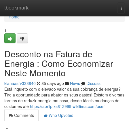
Home
tbookmark
Togg
navi
Home
1
Desconto na Fatura de
Energia : Como Economizar
Neste Momento
kianaasrv333840
85 days ago
News
Discuss
Está inquieto com o elevado valor da sua cobrança de energia?
Tire a oportunidade para abater os seus gastos! Existem diversas
formas de reduzir energia em casa, desde fáceis mudanças de
costumes até
https://aprilptxs612999.wikilima.com/user
Comments
Who Upvoted