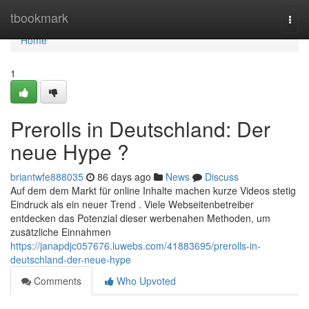
Home
tbookmark
Togg
navi
Home
1
Prerolls in Deutschland: Der
neue Hype ?
briantwfe888035
86 days ago
News
Discuss
Auf dem dem Markt für online Inhalte machen kurze Videos stetig
Eindruck als ein neuer Trend . Viele Webseitenbetreiber
entdecken das Potenzial dieser werbenahen Methoden, um
zusätzliche Einnahmen
https://janapdjc057676.luwebs.com/41883695/prerolls-in-
deutschland-der-neue-hype
Comments
Who Upvoted