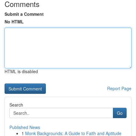
Comments
Submit a Comment
No HTML
HTML is disabled
Report Page
Search
Go
Published News
1
Monk Backgrounds: A Guide to Faith and Aptitude