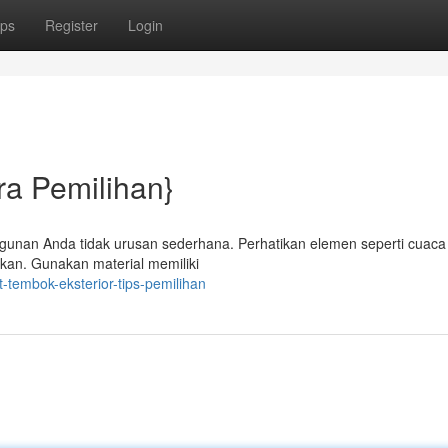
ps
Register
Login
ra Pemilihan}
ngunan Anda tidak urusan sederhana. Perhatikan elemen seperti cuaca 
kan. Gunakan material memiliki
-tembok-eksterior-tips-pemilihan