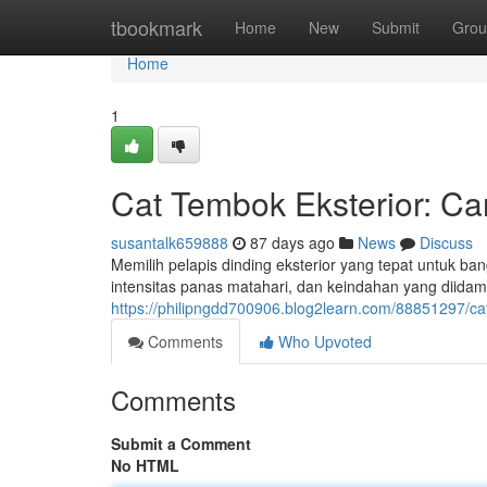
Home
tbookmark
Home
New
Submit
Grou
Home
1
Cat Tembok Eksterior: Ca
susantalk659888
87 days ago
News
Discuss
Memilih pelapis dinding eksterior yang tepat untuk ba
intensitas panas matahari, dan keindahan yang diidam
https://philipngdd700906.blog2learn.com/88851297/cat
Comments
Who Upvoted
Comments
Submit a Comment
No HTML