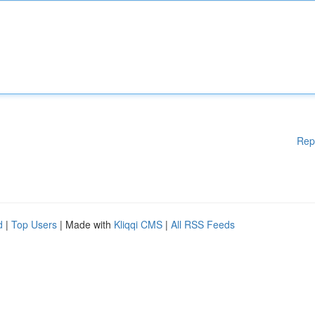
Rep
d
|
Top Users
| Made with
Kliqqi CMS
|
All RSS Feeds