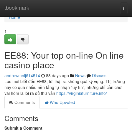
Home
tbookmark
Togg
navi
Home
1
EE88: Your top on-line On line
casino place
andrewmnlj614514
88 days ago
News
Discuss
Lúc mới biết đến EE88, tôi thật ra không quá kỳ vọng. Thị trường
này có quá nhiều nền tảng tự nhận “uy tín”, nhưng chỉ cần chơi
vài hôm là lòi ra đủ thứ vấn
https://virginiafurniture.info/
Comments
Who Upvoted
Comments
Submit a Comment