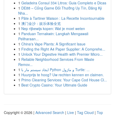
1
Geladeira Consul 334 Litros: Guia Completo e Dicas
1
DE88 – Cổng Game Đổi Thưởng Uy Tín, Đăng Ký
Nha...
1
Pâte à Tartiner Maison : La Recette Incontournable
1
澳门金沙：娱乐体验全览
1
Nep rijbewijs kopen: Wat je moet weten
1
Panduan Ternakwin: Langkah Mengawali
Peliharaan...
1
China's Vape Plants: A Significant Issue
1
Finding the Right A4 Paper Supplier: A Comprehe...
1
Unlock Your Digestive Health with Premier Micro...
1
Reliable Neighborhood Services From Waste
Remov...
1
ایجاد سیستم مار با Python و ماژول Turtle: ...
1
Huurprijs te hoog? Uw rechten kennen en claimen.
1
Primo Cleaning Services: Your Cape Cod House Cl...
1
Best Crypto Casino: Your Ultimate Guide
Copyright © 2026 |
Advanced Search
|
Live
|
Tag Cloud
|
Top