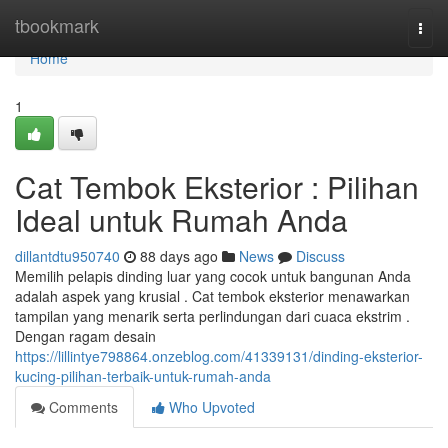
Home
tbookmark
Togg
navi
Home
1
Cat Tembok Eksterior : Pilihan
Ideal untuk Rumah Anda
dillantdtu950740
88 days ago
News
Discuss
Memilih pelapis dinding luar yang cocok untuk bangunan Anda
adalah aspek yang krusial . Cat tembok eksterior menawarkan
tampilan yang menarik serta perlindungan dari cuaca ekstrim .
Dengan ragam desain
https://lillintye798864.onzeblog.com/41339131/dinding-eksterior-
kucing-pilihan-terbaik-untuk-rumah-anda
Comments
Who Upvoted