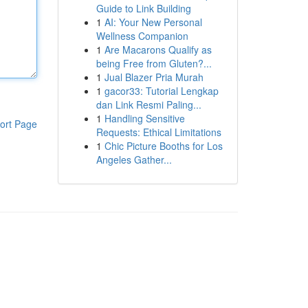
Guide to Link Building
1
AI: Your New Personal
Wellness Companion
1
Are Macarons Qualify as
being Free from Gluten?...
1
Jual Blazer Pria Murah
1
gacor33: Tutorial Lengkap
dan Link Resmi Paling...
1
Handling Sensitive
ort Page
Requests: Ethical Limitations
1
Chic Picture Booths for Los
Angeles Gather...