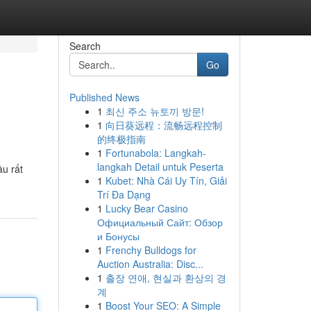
Search
Go
Published News
1
최신 주소 뉴토끼 방문!
1
向日葵远程：流畅远程控制
的终极指南
1
Fortunabola: Langkah-
langkah Detail untuk Peserta
ầu rất
1
Kubet: Nhà Cái Uy Tín, Giải
Trí Đa Dạng
1
Lucky Bear Casino
Официальный Сайт: Обзор
и Бонусы
1
Frenchy Bulldogs for
Auction Australia: Disc...
1
출장 연애, 현실과 환상의 경
계
1
Boost Your SEO: A Simple