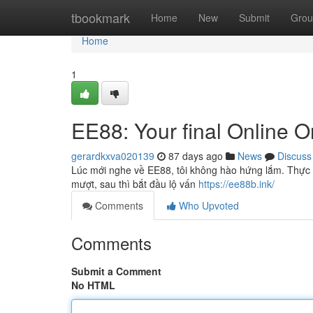
Home
tbookmark
Home
New
Submit
Grou
Home
1
EE88: Your final Online O
gerardkxva020139
87 days ago
News
Discuss
Lúc mới nghe về EE88, tôi không hào hứng lắm. Thực tế
mượt, sau thì bắt đầu lộ vấn
https://ee88b.ink/
Comments
Who Upvoted
Comments
Submit a Comment
No HTML