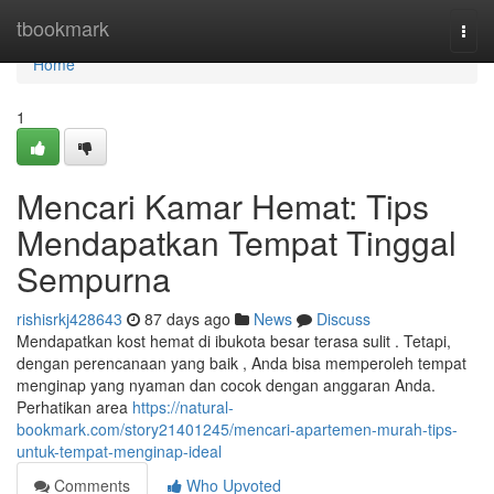
Home
tbookmark
Togg
navi
Home
1
Mencari Kamar Hemat: Tips
Mendapatkan Tempat Tinggal
Sempurna
rishisrkj428643
87 days ago
News
Discuss
Mendapatkan kost hemat di ibukota besar terasa sulit . Tetapi,
dengan perencanaan yang baik , Anda bisa memperoleh tempat
menginap yang nyaman dan cocok dengan anggaran Anda.
Perhatikan area
https://natural-
bookmark.com/story21401245/mencari-apartemen-murah-tips-
untuk-tempat-menginap-ideal
Comments
Who Upvoted