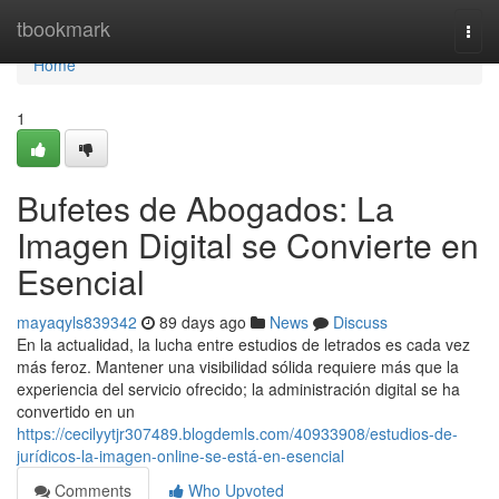
Home
tbookmark
Togg
navi
Home
1
Bufetes de Abogados: La
Imagen Digital se Convierte en
Esencial
mayaqyls839342
89 days ago
News
Discuss
En la actualidad, la lucha entre estudios de letrados es cada vez
más feroz. Mantener una visibilidad sólida requiere más que la
experiencia del servicio ofrecido; la administración digital se ha
convertido en un
https://cecilyytjr307489.blogdemls.com/40933908/estudios-de-
jurídicos-la-imagen-online-se-está-en-esencial
Comments
Who Upvoted